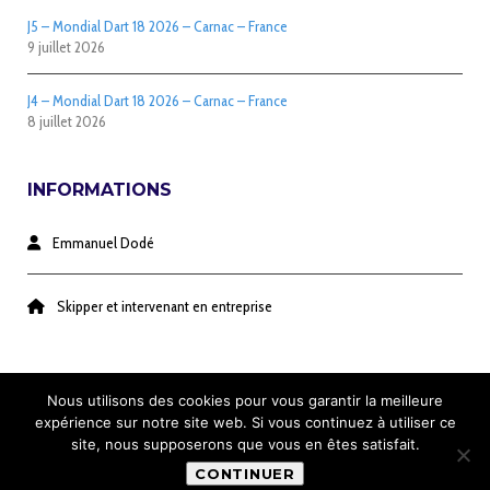
J5 – Mondial Dart 18 2026 – Carnac – France
9 juillet 2026
J4 – Mondial Dart 18 2026 – Carnac – France
8 juillet 2026
INFORMATIONS
Emmanuel Dodé
Skipper et intervenant en entreprise
Nous utilisons des cookies pour vous garantir la meilleure
expérience sur notre site web. Si vous continuez à utiliser ce
site, nous supposerons que vous en êtes satisfait.
CONTINUER
©2024 EMMANUEL DODÉ - TOUS DROITS RÉSERVÉS -
MENTIONS