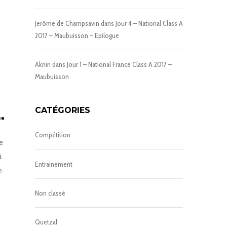
Jerôme de Champsavin
dans
Jour 4 – National Class A
2017 – Maubuisson – Epilogue
Aknin
dans
Jour 1 – National France Class A 2017 –
Maubuisson
…
CATÉGORIES
Compétition
de
à
Entrainement
e
Non classé
Quetzal