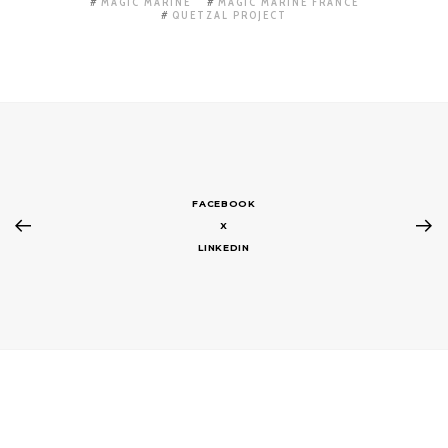
MAGIC MARINE
MAGIC MARINE FRANCE
QUETZAL PROJECT
FACEBOOK
X
LINKEDIN