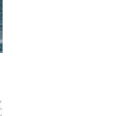
e
on
ol