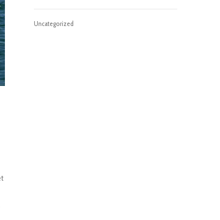
Uncategorized
et

s