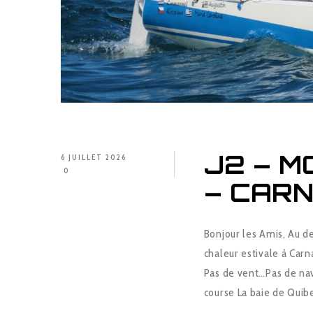
J2 – M
6 JUILLET 2026
0
– CARN
Bonjour les Amis, Au d
chaleur estivale à Car
Pas de vent…Pas de nav
course La baie de Qui