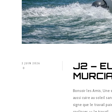
J2 – E
2 JUIN 2026
0
MURCI
Bonsoir les Amis, Une s
aussi cuire au soleil sa
signe que le travail pai
coulisses >> le travail,