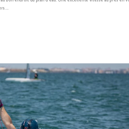
ers.…