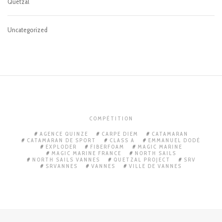
Quetzal
Uncategorized
COMPÉTITION
AGENCE QUINZE
CARPE DIEM
CATAMARAN
CATAMARAN DE SPORT
CLASS A
EMMANUEL DODÉ
EXPLODER
FIBERFOAM
MAGIC MARINE
MAGIC MARINE FRANCE
NORTH SAILS
NORTH SAILS VANNES
QUETZAL PROJECT
SRV
SRVANNES
VANNES
VILLE DE VANNES