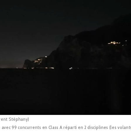
aurent Stéphany)
 avec 99 concurrents en Class A réparti en 2 disciplines (les volant